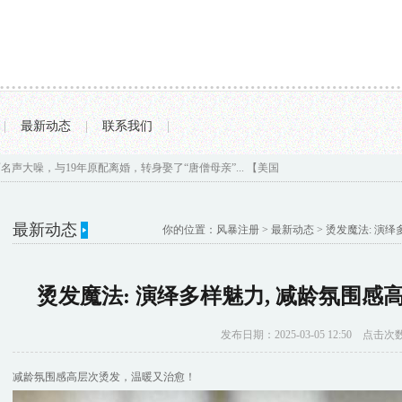
|
最新动态
|
联系我们
|
离婚，转身娶了“唐僧母亲”...
【美国 反 特斯拉充电联盟 越来越大！】 现代，起亚，丰
最新动态
你的位置：
风暴注册
>
最新动态
> 烫发魔法: 演
烫发魔法: 演绎多样魅力, 减龄氛围感高
发布日期：2025-03-05 12:50 点击次
减龄氛围感高层次烫发，温暖又治愈！