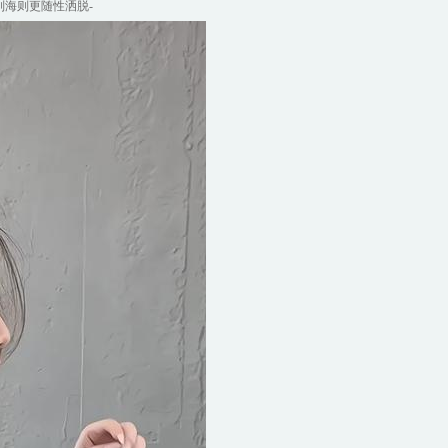
刘海则更随性洒脱-