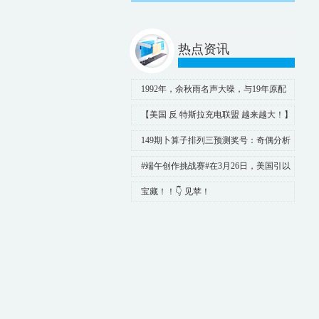
热点资讯
1992年，余秋雨名声大噪，与19年原配
离婚，转身娶了“唐僧母亲”
【美国 反 特斯拉充电联盟 越来越大！】
现代，起亚，丰田也加入了梅
149期卜算子排列三预测奖号：奇偶分析
#端午创作挑战赛#在3月26日，美国引以
为傲的大桥，竟然直接被撞塌了
宝藏！！👇 见苹！ ​​​