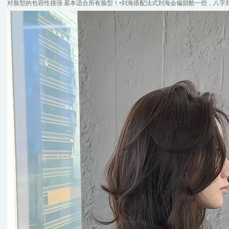
对脸型的包容性很强 基本适合所有脸型！•刘海搭配法式刘海会偏甜酷一些，八字