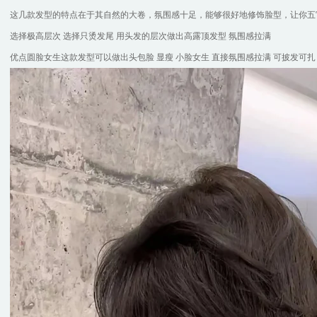
这几款发型的特点在于其自然的大卷，氛围感十足，能够很好地修饰脸型，让你五
选择极高层次 选择只烫发尾 用头发的层次做出高露顶发型 氛围感拉满
优点圆脸女生这款发型可以做出头包脸 显瘦 小脸女生 直接氛围感拉满 可披发可扎