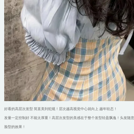
好看的高层次发型 简直美到犯规！层次越高视觉中心就向上 越年轻态！
发量一定控制好 不能太厚重！高层次发型的美感在于整个发型轻盈飘逸！头发随
脸型的效果！