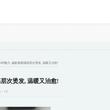
田也加入了梅...
149期卜算子排列三预测奖号：奇偶分析...
#端午创作挑战赛#在3月2
绎多样魅力, 减龄氛围感高层次烫发, 温暖又治愈!
层次烫发, 温暖又治愈!
数：147