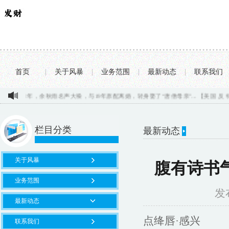
首页
|
关于风暴
|
业务范围
|
最新动态
|
联系我们
余秋雨名声大噪，与19年原配离婚，转身娶了“唐僧母亲”...
【美国 反 特斯拉充电联盟 
栏目分类
最新动态
关于风暴
腹有诗书
业务范围
发布
最新动态
点绛唇·感兴
联系我们