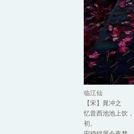
临江仙
【宋】晁冲之
忆昔西池池上饮，
初。
安稳锦屏今夜梦，