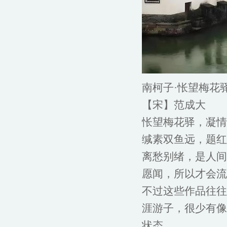
南柯子·怅望梅花
【宋】范成大
怅望梅花驿，凝情
缄素双鱼远，题红
离愁别绪，是人间
愿闻，所以才会流
不过这些作品往往
涯游子，很少有像
状态。