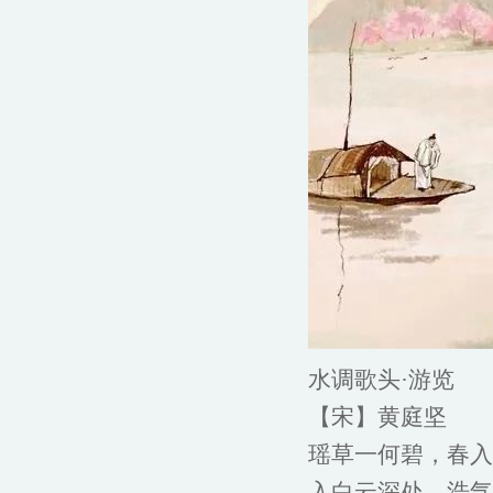
水调歌头·游览
【宋】黄庭坚
瑶草一何碧，春入
入白云深处，浩气