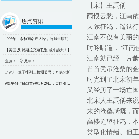
【宋】王禹偁
雨恨云愁，江南依
热点资讯
天际征鸿，遥认行
江南不仅有美丽的
1992年，余秋雨名声大噪，与19年原配
时吟唱道：“江南
离婚，转身娶了“唐僧母亲”
【美国 反 特斯拉充电联盟 越来越大！】
江南就已经一片萧
现代，起亚，丰田也加入了梅
宝藏！！👇 见苹！ ​​​
首首凭吊沧桑的金
149期卜算子排列三预测奖号：奇偶分析
时光到了北宋初年
#端午创作挑战赛#在3月26日，美国引以
又经历了一场亡国
为傲的大桥，竟然直接被撞塌了
北宋人王禹偁来说
来的沧桑感慨，而
高楼遥望征鸿，本
类型化情绪。但王